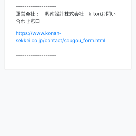
-------------------
運営会社： 興南設計株式会社 k-toriお問い
合わせ窓口
https://www.konan-
sekkei.co.jp/contact/sougou_form.html
-------------------------------------------------
-------------------